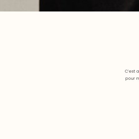
C’est 
pour m