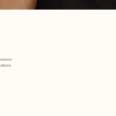
passion
ations.